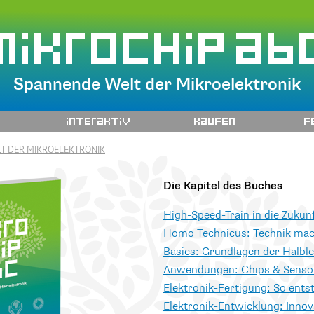
mikrochip ab
Spannende Welt der Mikroelektronik
t
interaktiv
Kaufen
F
T DER MIKROELEKTRONIK
Die Kapitel des Buches
High-Speed-Train in die Zukun
Homo Technicus: Technik mac
Basics: Grundlagen der Halble
Anwendungen: Chips & Senso
Elektronik-Fertigung: So ents
Elektronik-Entwicklung: Innov