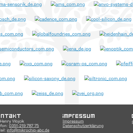
ontakt
Impressum
 Henry Wojcik
Impressum
efon:
0351-219 787 75
Datenschutzerklärung
ail:
info@mikrochip-abc.de