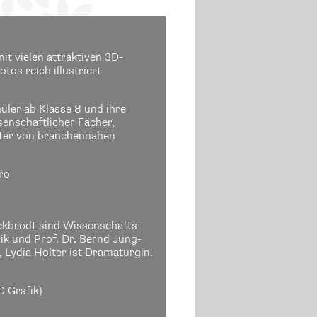
it vielen attraktiven 3D-
tos reich illustriert
üler ab Klasse 8 und ihre
enschaftlicher Fächer,
iter von branchennahen
ro
ckbrodt sind Wissenschafts­
ik und Prof. Dr. Bernd Jung­
 Lydia Holter ist Drama­turgin.
 Grafik)