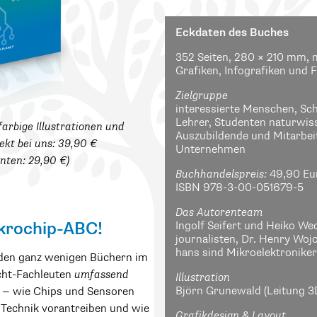
Eckdaten des Buches
352 Seiten, 280 × 210 mm, m
Grafiken, Infografiken und Fo
Zielgruppe
interessierte Menschen, Sch
Lehrer, Studenten naturwiss
farbige Illustrationen und
Auszubildende und Mitarbe
ekt bei uns: 39,90 €
Unternehmen
nten: 29,90 €)
Buchhandelspreis:
49,90 Eu
ISBN 978-3-00-051679-5
Das Autorenteam
Ingolf Seifert und Heiko We
krochip-ABC!
journalisten, Dr. Henry Wojc
hans sind Mikroelektroniker,
den ganz wenigen Büchern im
cht-Fachleuten
umfassend
Illustration
Björn Grunewald (Leitung 3D
t — wie Chips und Sensoren
 Technik vorantreiben und wie
Grafikdesign & Layout