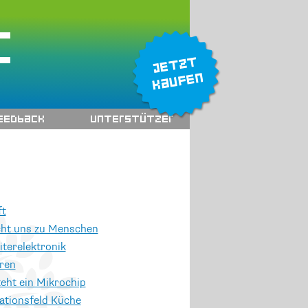
c
eedback
Unterstützer
ft
ht uns zu Menschen
iterelektronik
ren
teht ein Mikrochip
ationsfeld Küche