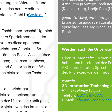
icklung der Wirtschaft und
Arne Rein (Konzept, Realisie
 auch das neue Medium
(Realisierung), Nadja Rein (
nologies GmbH. (
Govie.de
/
geplante Veröffentlichungen
Ergänzungsausgaben zusätzli
sprachige Fassung (voraussi
k-Fachbücher beschäftigt sich
Book
inem
Spezialthema aus der
chtet es diese spannende
wichtigen Aspekten. So
Werden auch Sie Unterstü
rständlich Basis-Wissen über
Über 30 namhafte Firmen d
ungen; die Leser erfahren,
haben uns bereits bei der E
 und Sensoren in der Welt
ABC« unterstützt. Sprechen 
des Projektes werden möch
ich elektronische Technik so
Kontakt
3D Interaction Technolog
it den wichtigsten
Herr Dr. Henry Wojcik
ektronik bekannt und
Telefon:
0351 21978775
E-Mail:
info@mikrochip-abc
in der Mikroelektronik geht,
projekte wie das Internet der