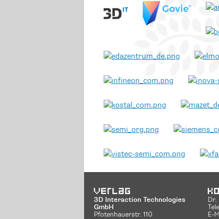
Verlag
K
3D Interaction Technologies
Dr.
GmbH
Tel
Pfotenhauerstr. 110
E-M