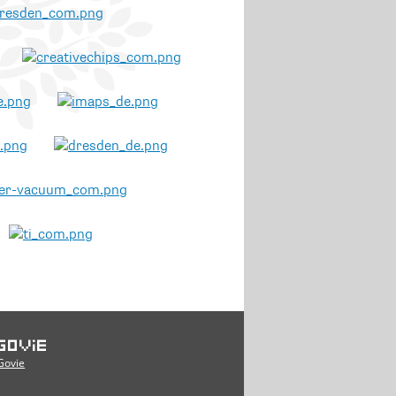
Govie
Govie