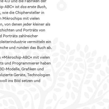
rie 4.0 und die Fabriken der
hip-ABC« ist
das erste Buch
,
, wie die Chiphersteller in
n Mikrochips mit vielen
, von denen jeder kleiner als
schichten und Porträts von
d Porträts zahlreicher
eiterindustrie vermitteln ein
anche und runden das Buch ab.
s »Mikrochip-ABC« mit vielen
tists und Programmierer haben
3D-Modelle, Grafiken und
lizierte Geräte, Technologien
voll ins Bild setzen und