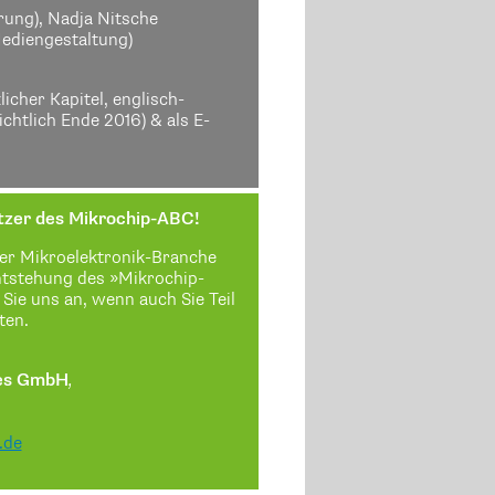
rung), Nadja Nitsche
Mediengestaltung)
cher Kapitel, englisch­
chtlich Ende 2016) & als E-
tzer des Mikrochip-ABC!
er Mikroelektronik-Branche
ntstehung des »Mikrochip-
Sie uns an, wenn auch Sie Teil
ten.
ies GmbH
,
.de