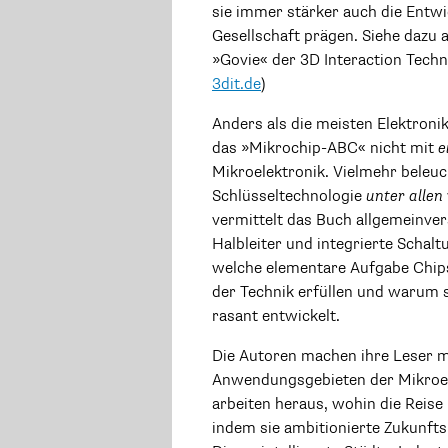
sie immer stärker auch die Entw
Gesellschaft prägen. Siehe dazu
»Govie« der 3D Interaction Tech
3dit.de
)
Anders als die meisten Elektroni
das »Mikrochip-ABC« nicht mit
e
Mikroelektronik. Vielmehr beleu
Schlüsseltechnologie
unter allen
vermittelt das Buch allgemeinve
Halbleiter und integrierte Schalt
welche elementare Aufgabe Chips
der Technik erfüllen und warum s
rasant entwickelt.
Die Autoren machen ihre Leser m
Anwendungsgebieten der Mikroel
arbeiten heraus, wohin die Reise 
indem sie ambitionierte Zukunfts