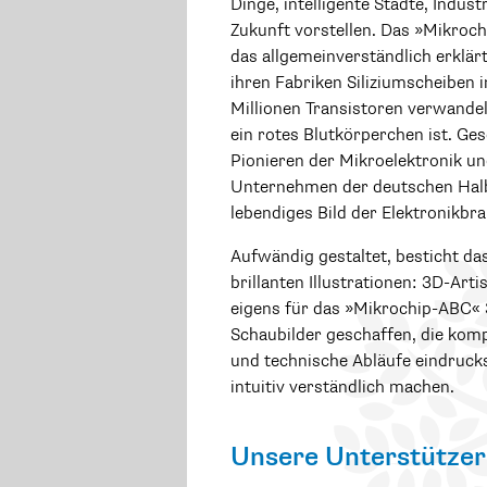
Dinge, intelligente Städte, Indust
Zukunft vorstellen. Das »Mikroc
das allgemeinverständlich erklärt
ihren Fabriken Siliziumscheiben i
Millionen Transistoren verwandeln
ein rotes Blutkörperchen ist. Ge
Pionieren der Mikroelektronik un
Unternehmen der deutschen Halbl
lebendiges Bild der Elektronikbr
Aufwändig gestaltet, besticht da
brillanten Illustrationen: 3D-Ar
eigens für das »Mikrochip-ABC« 
Schaubilder geschaffen, die komp
und technische Abläufe eindrucks
intuitiv verständlich machen.
Unsere Unterstützer